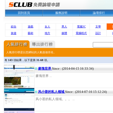
回到首頁
服務說明
論壇排行
綜合
遊戲
女人
男人
電腦3C
文學
旅遊
藝術
地方
媒體
電腦程式
設計
人氣排行榜是以您網站的人氣值做排名。
有
143
項結果，以下是第
31-60
項。
麥塊世界
Since : (2014-04-15 16:33:34)
麥塊世界 ...
风小荟的私人领域
Since : (2014-07-16 15:12:24)
风小荟的私人领域。。。 ...