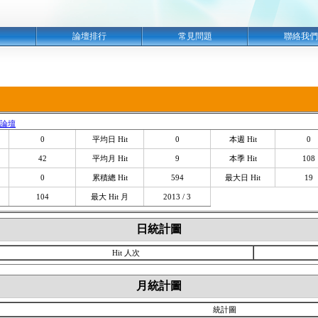
明
論壇排行
常見問題
聯絡我們
D 論壇
0
平均日 Hit
0
本週 Hit
0
42
平均月 Hit
9
本季 Hit
108
0
累積總 Hit
594
最大日 Hit
19
104
最大 Hit 月
2013 / 3
日統計圖
Hit 人次
月統計圖
統計圖