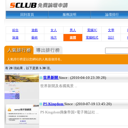
回到首頁
服務說明
論壇排行
綜合
遊戲
女人
男人
電腦3C
文學
旅遊
藝術
地方
媒體
電腦程式
設計
人氣排行榜是以您網站的人氣值做排名。
有
20
項結果，以下是第
1-30
項。
世界新開
Since : (2010-04-10 23:39:28)
世界新開及各國風景 ...
PS Kingdom
Since : (2010-07-19 13:45:20)
PS Kingdom偶像帝国+電子雜誌社 ...