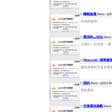
蟾蜍論壇
Since : (2
自由的論壇~ ...
墨浅轲灬论坛
Since
让我们一起创造， 属于
Minecraft - 嶺東
建造嶺東科大及其周邊建築
我的
Since : (2012-0
我的爱好 ...
交換通信遊戲
Since