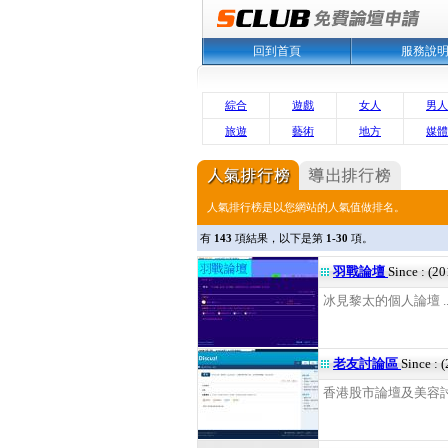
回到首頁
服務說
綜合
遊戲
女人
男人
旅遊
藝術
地方
媒體
人氣排行榜是以您網站的人氣值做排名。
有
143
項結果，以下是第
1-30
項。
羽戰論壇
Since : (2
冰見黎太的個人論壇 ..
老友討論區
Since : 
香港股市論壇及美容討論 