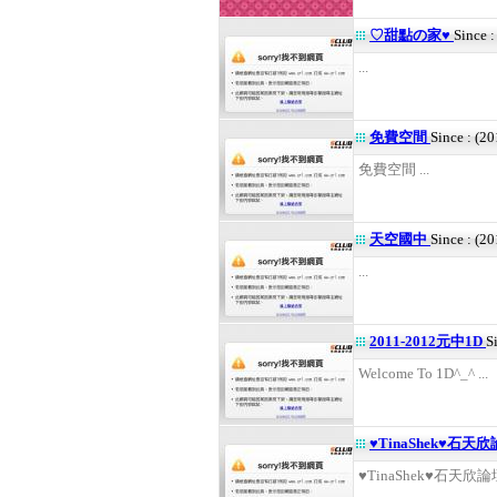
♡甜點の家♥
Since 
...
免費空間
Since : (2
免費空間 ...
天空國中
Since : (2
...
2011-2012元中1D
S
Welcome To 1D^_^ ...
♥TinaShek♥石天
♥TinaShek♥石天欣論壇 