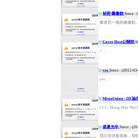
袐密‧圖書館
Since :
像迷宮一樣的圖書館... 到
Cover Host公關部
S
// ...
yee
Since : (2012-03
yee ...
MegaUnion - 2D 
CCC. Mong Man Wai Co
盛夏光年
Since : (2
我们等待着青春，却错过