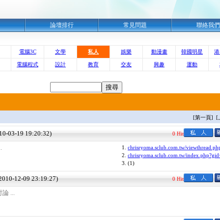
明
論壇排行
常見問題
聯絡我們
電腦3C
文學
私人
娛樂
動漫畫
韓國明星
港
電腦程式
設計
教育
交友
興趣
運動
[第一頁] 
010-03-19 19:20:32)
0 Hit
.
1.
chrisryoma.sclub.com.tw/viewthread.ph
2.
chrisryoma.sclub.com.tw/index.php?gi
3.
(1)
(2010-12-09 23:19:27)
0 Hit
...