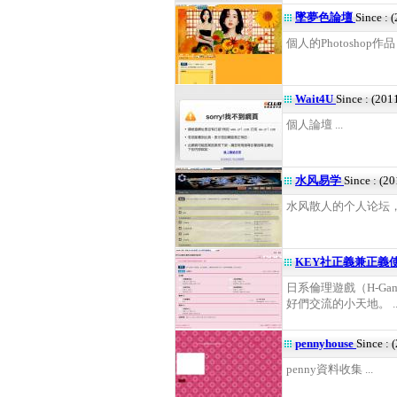
墜夢色論壇
Since : 
個人的Photoshop作
Wait4U
Since : (201
個人論壇 ...
水风易学
Since : (2
水风散人的个人论坛，现
KEY社正義兼正義
日系倫理遊戲（H-Ga
好們交流的小天地。 ..
pennyhouse
Since : 
penny資料收集 ...