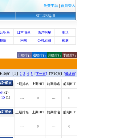
免費申請
|
會員登入
SCLUB論壇
台明星
日本明星
西洋明星
生活
校園
宗教
公司組織
家庭
日總排行
週總排行
月總排行
季總排行
[1]
[上10頁]
2
3
4
5
[下一頁]
[下10頁]
[最終頁]
上期排名
上期HIT
前期排名
前期HIT
p?t
(2)
d=15
(1)
---
0
---
0
上期排名
上期HIT
前期排名
前期HIT
---
0
---
0