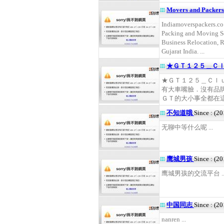
Movers and Packer
Indiamoverspackers.co.
Packing and Moving Ser
Business Relocation, R
Gujarat India. ...
★ＧＴ１２５＿Ｃ
★ＧＴ１２５＿Ｃｌ
有大車嘴臉．沒有品
ＧＴ的大小事全都在這 .
不知道哦
Since : (2
无聊中等什么呢 ...
鹰城男孩
Since : (2
鹰城男孩的交流平台 ..
中国同志
Since : (2
nanren ...