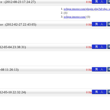
ce : (2012-08-23 17:24:27)
8 Hit
1.
eclipse.imotor.com/plugin.php?id=dps_s
2.
(1)
3.
eclipse.imotor.com/
(1)
ce : (2012-02-27 22:43:05)
0 Hit
012-05-04 23:38:31)
0 Hit
5-08 11:26:13)
0 Hit
012-05-10 22:32:24)
0 Hit