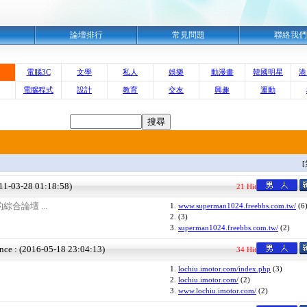
明
論壇排行
常見問題
聯絡我們
電腦3C
文學
私人
娛樂
動漫畫
韓國明星
港
電腦程式
設計
教育
交友
興趣
運動
011-03-28 01:18:58)
21 Hit
合論壇 ...
1.
www.superman1024.freebbs.com.tw/
(6
2.
(3)
3.
superman1024.freebbs.com.tw/
(2)
nce : (2016-05-18 23:04:13)
34 Hit
1.
lochiu.imotor.com/index.php
(3)
2.
lochiu.imotor.com/
(2)
3.
www.lochiu.imotor.com/
(2)