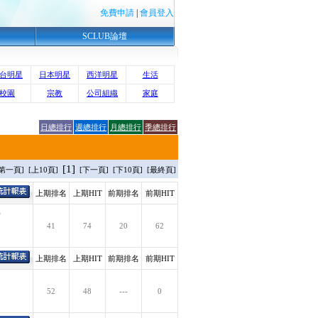
免費申請
|
會員登入
SCLUB論壇
台明星
日本明星
西洋明星
生活
校園
宗教
公司組織
家庭
日總排行
週總排行
月總排行
季總排行
[1]
[第一頁] [上10頁]
[下一頁] [下10頁] [最終頁]
上期排名
上期HIT
前期排名
前期HIT
)
41
74
20
62
上期排名
上期HIT
前期排名
前期HIT
52
48
---
0