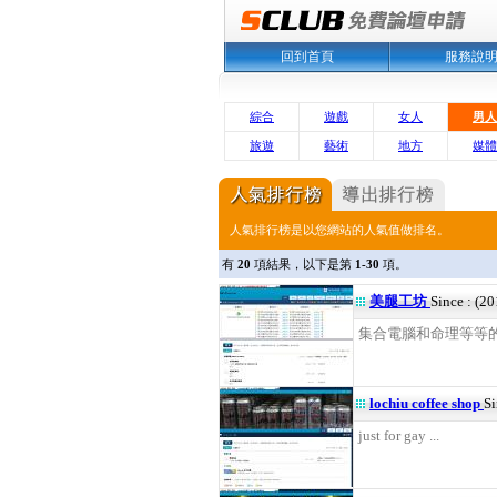
回到首頁
服務說
綜合
遊戲
女人
男人
旅遊
藝術
地方
媒體
人氣排行榜是以您網站的人氣值做排名。
有
20
項結果，以下是第
1-30
項。
美腿工坊
Since : (2
集合電腦和命理等等的綜
lochiu coffee shop
Si
just for gay ...