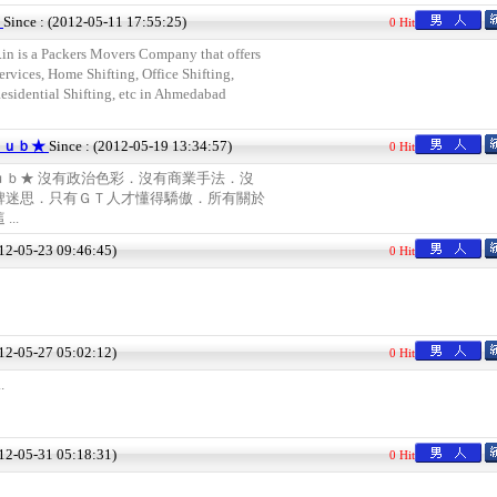
s
Since : (2012-05-11 17:55:25)
0 Hit
in is a Packers Movers Company that offers
vices, Home Shifting, Office Shifting,
esidential Shifting, etc in Ahmedabad
ｌｕｂ★
Since : (2012-05-19 13:34:57)
0 Hit
ｕｂ★ 沒有政治色彩．沒有商業手法．沒
牌迷思．只有ＧＴ人才懂得驕傲．所有關於
..
012-05-23 09:46:45)
0 Hit
012-05-27 05:02:12)
0 Hit
.
012-05-31 05:18:31)
0 Hit