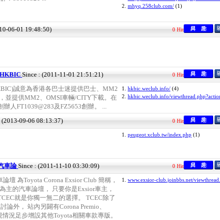
2.
mhyq.258club.com/
(1)
010-06-01 19:48:50)
0 Hit
HKBIC
Since : (2011-11-01 21:51:21)
0 Hit
KBIC)誠意為香港各巴士迷提供巴士、MM2
1.
hkbic.weclub.info/
(4)
2.
hkbic.weclub.info/viewthread.php?acti
，並提供MM2、OMSI車輛/CITY下載。在
人FT1039@283及FZ5653創辦。 ...
: (2013-09-06 08:13:37)
0 Hit
1.
peugeot.xclub.tw/index.php
(1)
b 汽車論
Since : (2011-11-10 03:30:09)
0 Hit
汽車論壇 為Toyota Corona Exsior Club 簡稱，
1.
www.exsior-club.joinbbs.net/viewthread
r車款為主的汽車論壇， 只要你是Exsior車主，
CEC就是你獨一無二的選擇。 TCEC除了
討論外， 站內另闢有Corona Premio、
來將視情況足步增設其他Toyota相關車款專版。