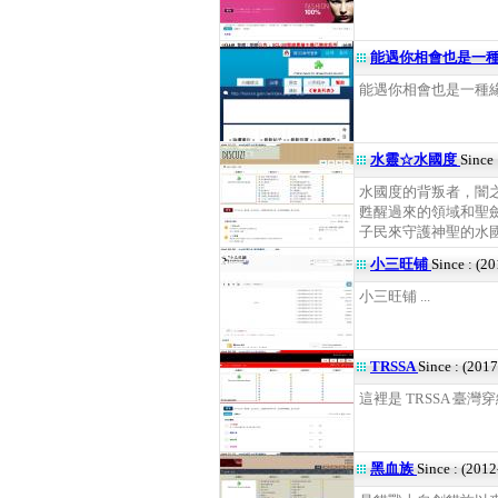
能遇你相會也是一
能遇你相會也是一種緣份 
水靈☆水國度
Since
水國度的背叛者，闇
甦醒過來的領域和聖
子民來守護神聖的水國度!
小三旺铺
Since : (2
小三旺铺 ...
TRSSA
Since : (201
這裡是 TRSSA 臺灣穿線
黑血族
Since : (201