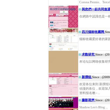
Corona Premio、Terce
與您們一起共同進
在網路中認識也是一種欣
四川烟标收藏网
Sin
烟标收藏爱好者的家园 .
术数研究
Since : (2
本论坛以网络收集研究八
新撰组
Since : (200
欢迎各位来到 新撰组论
动漫的各位，欢迎加入
资料报名噢~ ...
藤影荷声
Since : (2
Shadow Leo's Blog ...