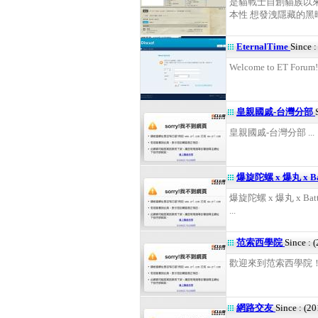
是貓戰士自創貓族以來
本性 想發洩隱藏的黑暗面.
EternalTime
Since 
Welcome to ET Forum! 
皇親國戚-台灣分部
皇親國戚-台灣分部 ...
爆旋陀螺 x 爆丸 x Bat
爆旋陀螺 x 爆丸 x Bat
...
范索西學院
Since : 
歡迎來到范索西學院！ .
網路交友
Since : (2