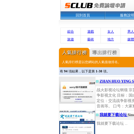
回到首頁
服務說
綜合
遊戲
女人
男人
旅遊
藝術
地方
媒體
人氣排行榜是以您網站的人氣值做排名。
有
94
項結果，以下是第
1-30
項。
ZHAN HUO YING
战火影视论坛纲领 
争影视文化 目标：
定位：交流战争影视
音画等。 口号：大家爽
我就要下载论坛
Sin
我就要下载论坛 ...