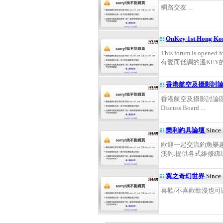
網路交友 ...
OnKey 1st Hong K
This forum is opened 
有愛而低調的溫KEY的討
香港航空及攝影討論區 
香港航空及攝影討論區 Hong 
Discuss Board ...
樂利釣具論壇
Since
歡迎一起交流釣魚樂趣.
溪釣.提供各式維修綁珠導
翼之奇幻世界
Since
喜歡/不喜歡動漫也可以進