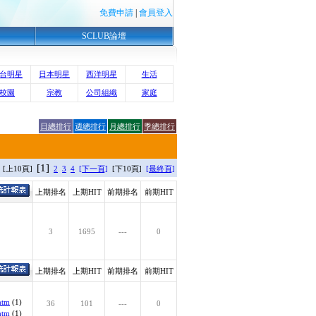
免費申請
|
會員登入
SCLUB論壇
台明星
日本明星
西洋明星
生活
校園
宗教
公司組織
家庭
日總排行
週總排行
月總排行
季總排行
[1]
 [上10頁]
2
3
4
[下一頁]
[下10頁]
[最終頁]
上期排名
上期HIT
前期排名
前期HIT
3
1695
---
0
上期排名
上期HIT
前期排名
前期HIT
htm
(1)
36
101
---
0
htm
(1)