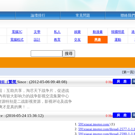
明
論壇排行
常見問題
聯絡我們
電腦3C
文學
私人
娛樂
動漫畫
韓國明星
港
電腦程式
設計
教育
交友
興趣
運動
[第一頁]
 SHI（繁简
Since : (2012-05-06 09:48:08)
0 Hit
宗旨：互助共享，淘尽天下战争片，促进战
国内有较大影响力的战争影视交流集聚中心
资源特别是二战影视资源，影视评论及战争
才是真的爽！ ...
ce : (2016-05-24 15:36:12)
0 Hit
1.
591xiazai.imotor.com/
(1)
2.
591xiazai.imotor.com/thread-2577-1-1.
3.
591xiazai.imotor.com/thread-2590-1-1.