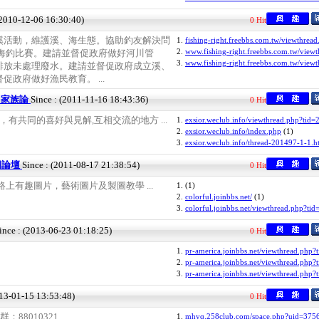
(2010-12-06 16:30:40)
0 Hit
溪活動，維護溪、海生態。協助釣友解決問
1.
fishing-right.freebbs.com.tw/viewthread
2.
www.fishing-right.freebbs.com.tw/viewt
、海釣比賽。建請並督促政府做好河川管
3.
www.fishing-right.freebbs.com.tw/viewt
排放未處理廢水。建請並督促政府成立溪、
政府做好漁民教育。 ...
or 家族論
Since : (2011-11-16 18:43:36)
0 Hit
界，有共同的喜好與見解,互相交流的地方 ...
1.
exsior.weclub.info/viewthread.php?tid=
2.
exsior.weclub.info/index.php
(1)
3.
exsior.weclub.info/thread-201497-1-1.
圖論壇
Since : (2011-08-17 21:38:54)
0 Hit
上有趣圖片，藝術圖片及製圖教學 ...
1.
(1)
2.
colorful.joinbbs.net/
(1)
3.
colorful.joinbbs.net/viewthread.php?tid
ince : (2013-06-23 01:18:25)
0 Hit
1.
pr-america.joinbbs.net/viewthread.php?t
2.
pr-america.joinbbs.net/viewthread.php?t
3.
pr-america.joinbbs.net/viewthread.php?t
013-01-15 13:53:48)
0 Hit
8010321 ...
1.
mhyq.258club.com/space.php?uid=375