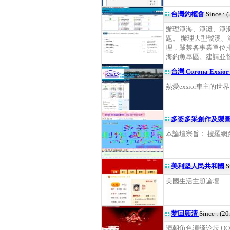
台灣釣權會
Since : 
辦理淨海、淨灘、淨
題。 辦理大型號溪
理，嚴禁各事業單位
海釣魚專區。建請並督促
台灣 Corona Exsi
熱愛exsior車主的世
多姿多采創作及製
本論壇宗旨： 搜羅網路
美利堅人民共和國
S
美國生活主題論壇 ...
梦回颜清
Since : (2
清朝角色演绎论坛.QQ群：8