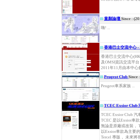
童顏論壇
Since : (2
嗨! ...
香港巴士交流中心 - 
香港巴士交流中心(H
及OMSI資訊交流平台
2011年11月由本中心創辦
Peugeot Club
Since 
Peugeot車系家族 ...
TCEC Exsior Clu
TCEC Exsior Club 
TCEC 是以Exsio
無論是原廠或改裝， T
以Exsior車款為主要的
Tercel 專版， 未