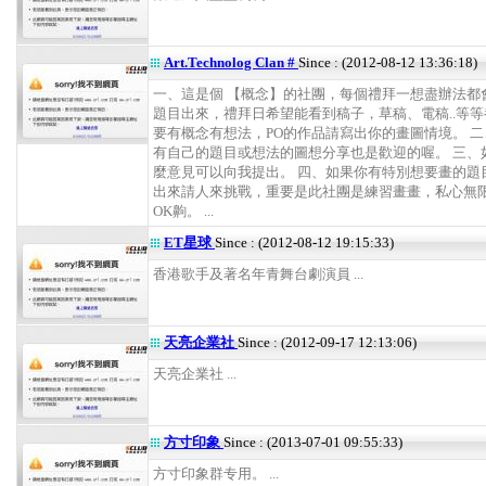
Art.Technolog Clan #
Since : (2012-08-12 13:36:18)
一、這是個 【概念】的社團，每個禮拜一想盡辦法都
題目出來，禮拜日希望能看到稿子，草稿、電稿..等等
要有概念有想法，PO的作品請寫出你的畫圖情境。 
有自己的題目或想法的圖想分享也是歡迎的喔。 三、
麼意見可以向我提出。 四、如果你有特別想要畫的題
出來請人來挑戰，重要是此社團是練習畫畫，私心無
OK齁。 ...
ET星球
Since : (2012-08-12 19:15:33)
香港歌手及著名年青舞台劇演員 ...
天亮企業社
Since : (2012-09-17 12:13:06)
天亮企業社 ...
方寸印象
Since : (2013-07-01 09:55:33)
方寸印象群专用。 ...