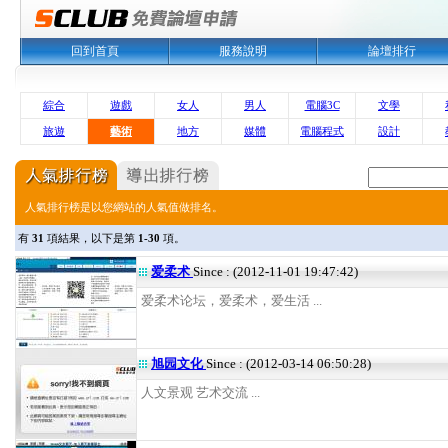
回到首頁
服務說明
論壇排行
綜合
遊戲
女人
男人
電腦3C
文學
旅遊
藝術
地方
媒體
電腦程式
設計
人氣排行榜是以您網站的人氣值做排名。
有
31
項結果，以下是第
1-30
項。
爱柔术
Since : (2012-11-01 19:47:42)
爱柔术论坛，爱柔术，爱生活 ...
旭园文化
Since : (2012-03-14 06:50:28)
人文景观 艺术交流 ...