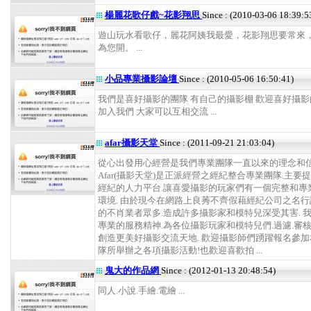
楊麗花歌仔戲~花影翔思
Since : (2010-03-06 18:39:5
遊山玩水看歌仔，麗花阿姨我最愛，花影翔思要常來
為您開。 ...
小品專業攝影論壇
Since : (2010-05-06 16:50:41)
我們是喜好攝影的團隊 有自己的攝影棚 歡迎喜好攝
加入我們 大家可以互相交流 ...
afar攝影天堂
Since : (2011-09-21 21:03:04)
從心出發用心經營是我們專業團隊一直以來的理念和信
Afar(攝影天堂)是正派經營之經紀整合專業團隊.主要
經紀的人力平台.讓喜愛攝影的玩家們有一個完整和專
環境. 由於現今在網路上良莠不齊假藉經紀公司之名
的不肖業者眾多.造成許多攝影家和模特兒深受其害. 
專業的服務精神.為各位攝影玩家和模特兒們.過濾.審核
創造更美好攝影交流天地. 歡迎攝影師們踴躍報名參
隊所舉辦之各項攝影活動!也歡迎喜歡拍 ...
鬼大的作品網
Since : (2012-01-13 20:48:54)
同人.小說.手繪.電繪 ...