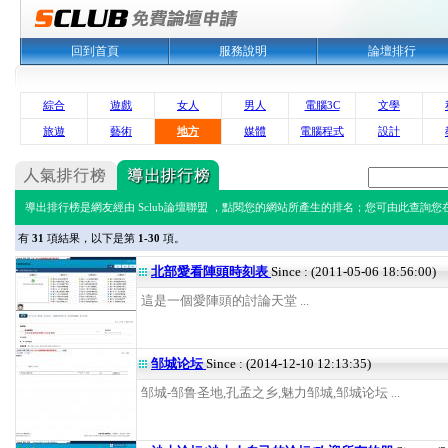
回到首頁
服務說明
論壇排行
綜合
遊戲
女人
男人
電腦3C
文學
旅遊
藝術
地方
媒體
電腦程式
設計
導出排行榜是網友經由 Sclub論壇聯盟 ，點閱您的網站所產生的排名；您可由此查詢您在 
有
31
項結果，以下是第
1-30
項。
北部愛看陣頭時刻表
Since : (2011-05-06 18:56:00)
這是一個愛陣頭的討論天堂 ...
邹城论坛
Since : (2014-12-10 12:13:35)
邹城-邹鲁圣地,孔孟之乡,魅力邹城,邹城论坛 ...