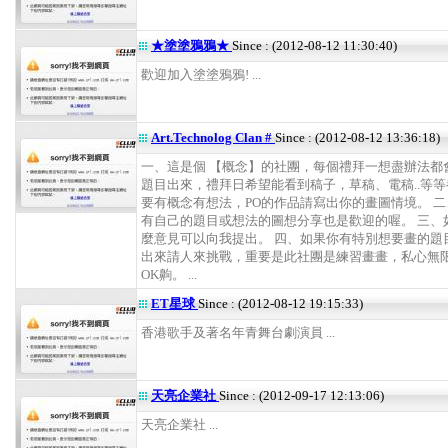
★塗塗鴉鴉★
Since : (2012-08-12 11:30:40)
歡迎加入塗塗鴉鴉! ...
Art.Technolog Clan #
Since : (2012-08-12 13:36:18)
一、這是個 【概念】的社團，每個禮拜一想盡辦法都
題目出來，禮拜日希望能看到稿子，草稿、電稿..等等
要有概念有想法，PO的作品請寫出你的畫圖情境。 
有自己的題目或想法的圖想分享也是歡迎的喔。 三、
麼意見可以向我提出。 四、如果你有特別想要畫的題
出來請人來挑戰，重要是此社團是練習畫畫，私心無
OK齁。 ...
ET星球
Since : (2012-08-12 19:15:33)
香港歌手及著名年青舞台劇演員 ...
天亮企業社
Since : (2012-09-17 12:13:06)
天亮企業社 ...