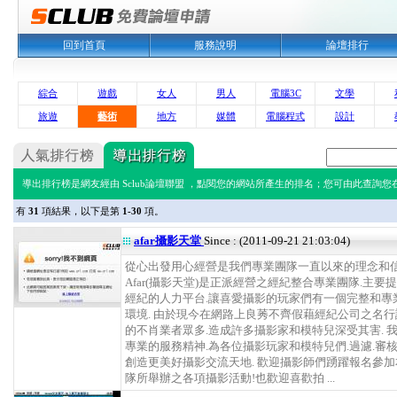
回到首頁
服務說明
論壇排行
綜合
遊戲
女人
男人
電腦3C
文學
旅遊
藝術
地方
媒體
電腦程式
設計
導出排行榜是網友經由 Sclub論壇聯盟 ，點閱您的網站所產生的排名；您可由此查詢您在 
有
31
項結果，以下是第
1-30
項。
afar攝影天堂
Since : (2011-09-21 21:03:04)
從心出發用心經營是我們專業團隊一直以來的理念和信
Afar(攝影天堂)是正派經營之經紀整合專業團隊.主要
經紀的人力平台.讓喜愛攝影的玩家們有一個完整和專
環境. 由於現今在網路上良莠不齊假藉經紀公司之名
的不肖業者眾多.造成許多攝影家和模特兒深受其害. 
專業的服務精神.為各位攝影玩家和模特兒們.過濾.審核
創造更美好攝影交流天地. 歡迎攝影師們踴躍報名參
隊所舉辦之各項攝影活動!也歡迎喜歡拍 ...