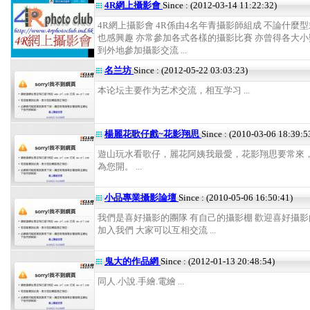
4R網上攝影會
Since : (2012-03-14 11:22:32)
4R網上攝影會 4R係由4名年青攝影師組成 不論什麼
也感興趣 亦常參加各式各樣的攝影比賽 亦曾得各大小
到外地參加攝影交流 ...
名兰坊
Since : (2012-05-22 03:03:23)
本论坛主要作为艺术交流，相互学习 ...
楊麗花歌仔戲~花影翔思
Since : (2010-03-06 18:39:5
遊山玩水看歌仔，麗花阿姨我最愛，花影翔思要常來
為您開。 ...
小品專業攝影論壇
Since : (2010-05-06 16:50:41)
我們是喜好攝影的團隊 有自己的攝影棚 歡迎喜好攝
加入我們 大家可以互相交流 ...
鬼大的作品網
Since : (2012-01-13 20:48:54)
同人.小說.手繪.電繪 ...