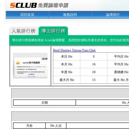
回到首頁
服務說明
論壇排行
導出排行榜是網友經由 Sclub論壇聯盟 ，點閱您的網站所產生的排名；您可由此查詢您
Reed Deming Taiwan Fans Club
本日 Hit
0
平均日 Hit
本月 Hit
16
平均月 Hit
年度 Hit
28
累積總 Hit
最大月 Hit
15
最大 Hit 月
日期
Hit
月份
Hit 人次