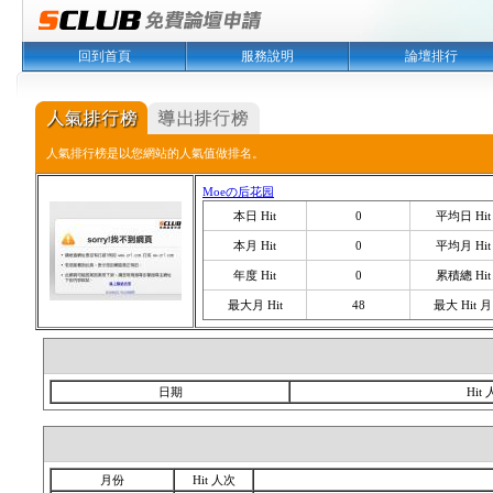
回到首頁
服務說明
論壇排行
人氣排行榜是以您網站的人氣值做排名。
Moeの后花园
本日 Hit
0
平均日 Hit
本月 Hit
0
平均月 Hit
年度 Hit
0
累積總 Hit
最大月 Hit
48
最大 Hit 月
日期
Hit
月份
Hit 人次