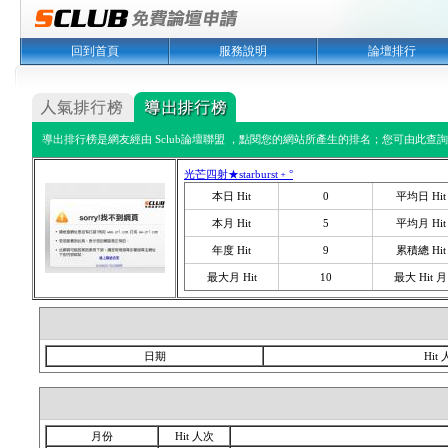
回到首頁
服務說明
論壇排行
導出排行榜是網友經由 Sclub論壇聯盟 ，點閱您的網站所產生的排名；您可由此查詢您
光芒四射★starburst﹢°
本日 Hit
0
平均日 Hit
本月 Hit
5
平均月 Hit
年度 Hit
9
累積總 Hit
最大月 Hit
10
最大 Hit 月
日期
Hit
月份
Hit 人次