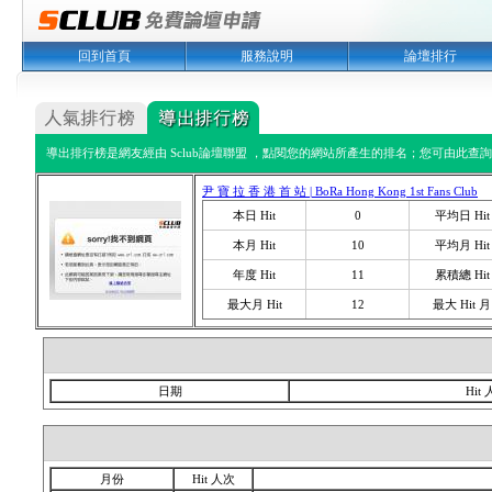
回到首頁
服務說明
論壇排行
導出排行榜是網友經由 Sclub論壇聯盟 ，點閱您的網站所產生的排名；您可由此查詢您
尹 寶 拉 香 港 首 站 | BoRa Hong Kong 1st Fans Club
本日 Hit
0
平均日 Hit
本月 Hit
10
平均月 Hit
年度 Hit
11
累積總 Hit
最大月 Hit
12
最大 Hit 月
日期
Hit
月份
Hit 人次