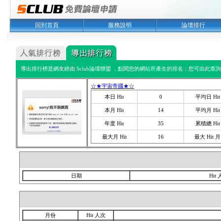
回到首頁
服務說明
論壇排行
導出排行榜是網友經由 Sclub論壇聯盟 ，點閱您的網站所產生的排名；您可由此查詢您
☆★宇宙帝國★☆
本日 Hit
0
平均日 Hit
本月 Hit
14
平均月 Hit
年度 Hit
35
累積總 Hit
最大月 Hit
16
最大 Hit 月
日期
Hit
月份
Hit 人次