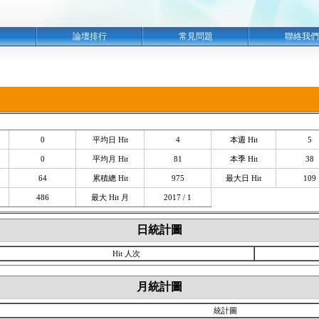
明
論壇排行
常見問題
聯絡我們
0
平均日 Hit
4
本週 Hit
5
0
平均月 Hit
81
本季 Hit
38
64
累積總 Hit
975
最大日 Hit
109
486
最大 Hit 月
2017 / 1
日統計圖
Hit 人次
月統計圖
統計圖