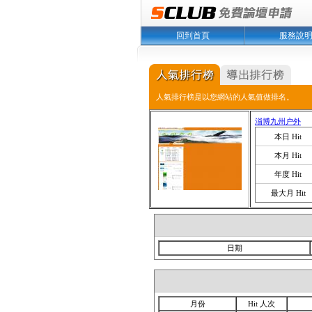
回到首頁
服務說
人氣排行榜是以您網站的人氣值做排名。
淄博九州户外
本日 Hit
本月 Hit
年度 Hit
最大月 Hit
日期
月份
Hit 人次