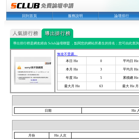
回到首頁
服務說明
論壇排行
導出排行榜是網友經由 Sclub論壇聯盟 ，點閱您的網站所產生的排名；您可由此查詢您
無攻不受露。
本日 Hit
0
平均日 Hit
本月 Hit
3
平均月 Hit
年度 Hit
5
累積總 Hit
最大月 Hit
63
最大 Hit 月
日期
Hit
月份
Hit 人次