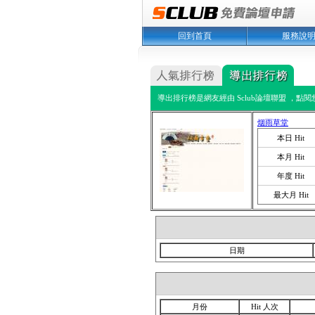
回到首頁
服務說
導出排行榜是網友經由 Sclub論壇聯盟 ，點
烟雨草堂
本日 Hit
本月 Hit
年度 Hit
最大月 Hit
日期
月份
Hit 人次