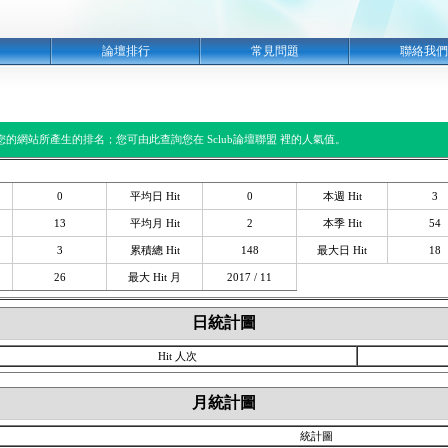
明
論壇排行
常見問題
聯絡我們
閱您的網站所產生的排名；您可由此查詢您在 Sclub論壇聯盟 裡的人氣值。
0
平均日 Hit
0
本週 Hit
3
13
平均月 Hit
2
本季 Hit
54
3
累積總 Hit
148
最大日 Hit
18
26
最大 Hit 月
2017 / 11
日統計圖
Hit 人次
月統計圖
統計圖