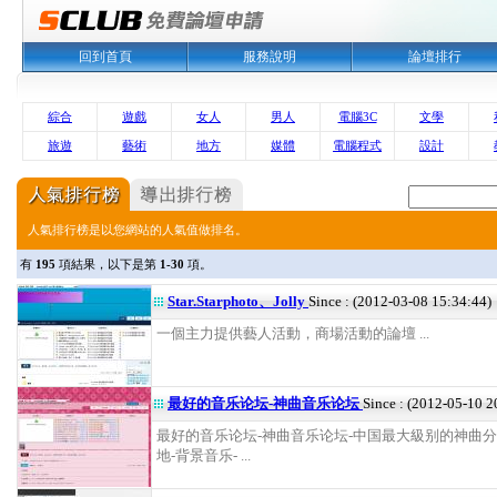
回到首頁
服務說明
論壇排行
綜合
遊戲
女人
男人
電腦3C
文學
旅遊
藝術
地方
媒體
電腦程式
設計
人氣排行榜是以您網站的人氣值做排名。
有
195
項結果，以下是第
1-30
項。
Star.Starphoto、Jolly
Since : (2012-03-08 15:34:44)
一個主力提供藝人活動，商場活動的論壇 ...
最好的音乐论坛-神曲音乐论坛
Since : (2012-05-10 2
最好的音乐论坛-神曲音乐论坛-中国最大級别的神曲
地-背景音乐- ...