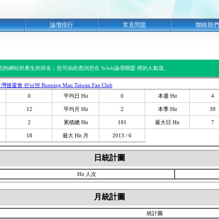
明
論壇排行
常見問題
聯絡我們
閱您的網站所產生的排名；您可由此查詢您在 Sclub論壇聯盟 裡的人氣值。
 台灣後援會 런닝맨 Running Man Taiwan Fan Club
0
平均日 Hit
0
本週 Hit
4
12
平均月 Hit
2
本季 Hit
39
2
累積總 Hit
181
最大日 Hit
7
18
最大 Hit 月
2013 / 6
日統計圖
Hit 人次
月統計圖
統計圖