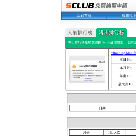
回到首頁
服務說
導出排行榜是網友經由 Sclub論壇聯盟 ，點
::Running Man
本日 Hit
本月 Hit
年度 Hit
最大月 Hit
日期
月份
Hit 人次