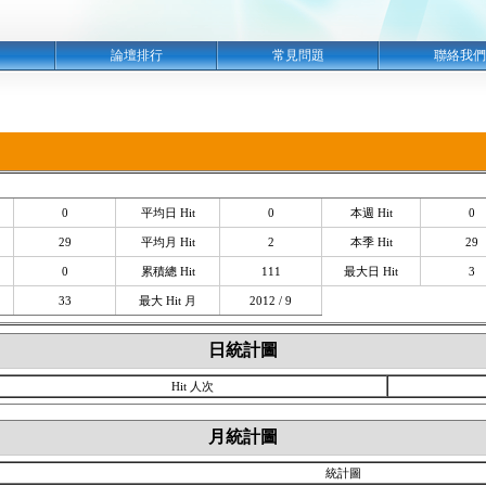
明
論壇排行
常見問題
聯絡我們
0
平均日 Hit
0
本週 Hit
0
29
平均月 Hit
2
本季 Hit
29
0
累積總 Hit
111
最大日 Hit
3
33
最大 Hit 月
2012 / 9
日統計圖
Hit 人次
月統計圖
統計圖