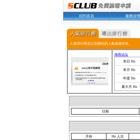
回到首頁
服務說
人氣排行榜是以您網站的人氣值做排名。
海燕论坛
本日 Hit
本月 Hit
年度 Hit
最大月 Hit
日期
月份
Hit 人次