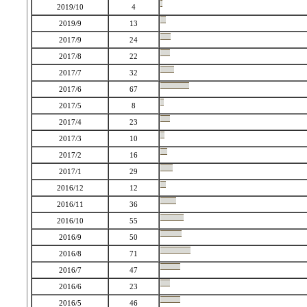
2019/10
4
2019/9
13
2017/9
24
2017/8
22
2017/7
32
2017/6
67
2017/5
8
2017/4
23
2017/3
10
2017/2
16
2017/1
29
2016/12
12
2016/11
36
2016/10
55
2016/9
50
2016/8
71
2016/7
47
2016/6
23
2016/5
46