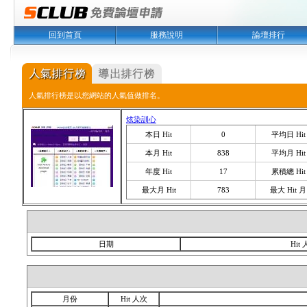
回到首頁
服務說明
論壇排行
人氣排行榜是以您網站的人氣值做排名。
炫染訓心
本日 Hit
0
平均日 Hit
本月 Hit
838
平均月 Hit
年度 Hit
17
累積總 Hit
最大月 Hit
783
最大 Hit 月
日期
Hit
月份
Hit 人次