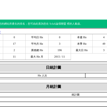
明
論壇排行
常見問題
聯絡我們
閱您的網站所產生的排名；您可由此查詢您在 Sclub論壇聯盟 裡的人氣值。
盟
0
平均日 Hit
0
本週 Hit
4
17
平均月 Hit
3
本季 Hit
49
2
累積總 Hit
196
最大日 Hit
3
11
最大 Hit 月
2015 / 11
日統計圖
Hit 人次
月統計圖
統計圖