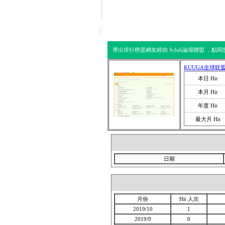
回到首頁
服務說
導出排行榜是網友經由 Sclub論壇聯盟 ，點
KUUGA全球联
本日 Hit
本月 Hit
年度 Hit
最大月 Hit
日期
月份
Hit 人次
2019/10
1
2019/9
0