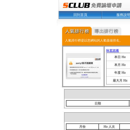
回到首頁
服務說
人氣排行榜是以您網站的人氣值做排名。
秋茗踏雁
本日 Hit
本月 Hit
年度 Hit
最大月 Hit
日期
月份
Hit 人次