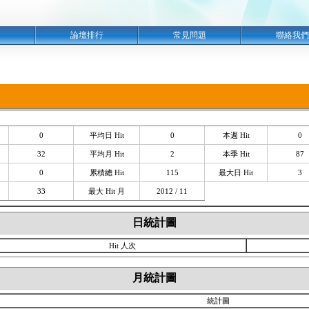
明
論壇排行
常見問題
聯絡我們
0
平均日 Hit
0
本週 Hit
0
32
平均月 Hit
2
本季 Hit
87
0
累積總 Hit
115
最大日 Hit
3
33
最大 Hit 月
2012 / 11
日統計圖
Hit 人次
月統計圖
統計圖