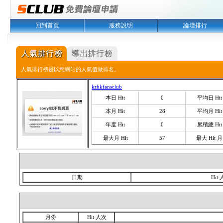
回到首頁
服務說明
論壇排行
人氣排行榜是以您網站的人氣值做排名。
krhkfansclub
本日 Hit
0
平均日 Hit
本月 Hit
28
平均月 Hit
年度 Hit
0
累積總 Hit
最大月 Hit
57
最大 Hit 月
日期
Hit
月份
Hit 人次