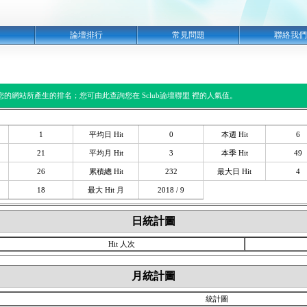
明
論壇排行
常見問題
聯絡我們
閱您的網站所產生的排名；您可由此查詢您在 Sclub論壇聯盟 裡的人氣值。
1
平均日 Hit
0
本週 Hit
6
21
平均月 Hit
3
本季 Hit
49
26
累積總 Hit
232
最大日 Hit
4
18
最大 Hit 月
2018 / 9
日統計圖
Hit 人次
月統計圖
統計圖