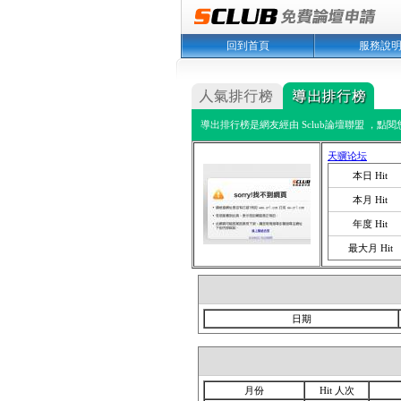
回到首頁
服務說
導出排行榜是網友經由 Sclub論壇聯盟 ，點
天骥论坛
本日 Hit
本月 Hit
年度 Hit
最大月 Hit
日期
月份
Hit 人次