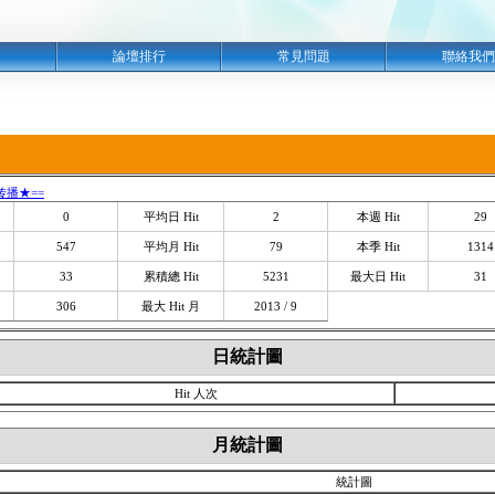
明
論壇排行
常見問題
聯絡我們
传播★==
0
平均日 Hit
2
本週 Hit
29
547
平均月 Hit
79
本季 Hit
1314
33
累積總 Hit
5231
最大日 Hit
31
306
最大 Hit 月
2013 / 9
日統計圖
Hit 人次
月統計圖
統計圖