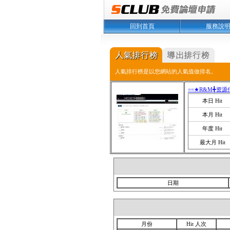
回到首頁
服務說
人氣排行榜是以您網站的人氣值做排名。
==★R&M╋资源
本日 Hit
本月 Hit
年度 Hit
最大月 Hit
日期
月份
Hit 人次