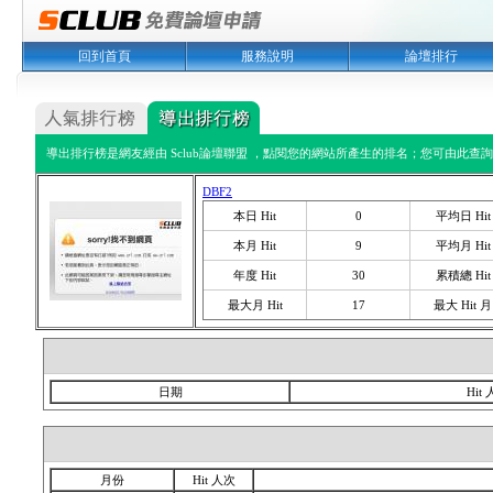
回到首頁
服務說明
論壇排行
導出排行榜是網友經由 Sclub論壇聯盟 ，點閱您的網站所產生的排名；您可由此查詢您
DBF2
本日 Hit
0
平均日 Hit
本月 Hit
9
平均月 Hit
年度 Hit
30
累積總 Hit
最大月 Hit
17
最大 Hit 月
日期
Hit
月份
Hit 人次