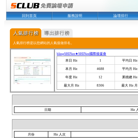
回到首頁
服務說明
論壇排行
人氣排行榜是以您網站的人氣值做排名。
blingSHINee★SHINee國際後援會
本日 Hit
1
平均日 Hit
本月 Hit
4688
平均月 Hit
年度 Hit
12
累積總 Hit
最大月 Hit
8306
最大 Hit 月
日期
Hit
月份
Hit 人次