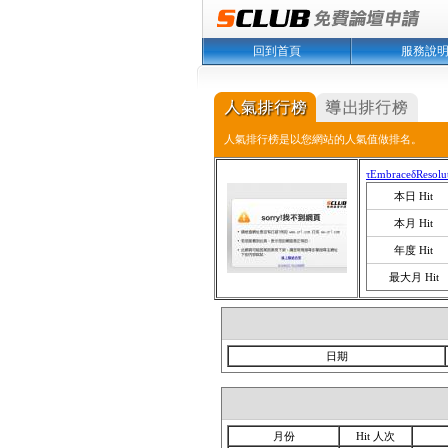
回到首頁
服務說
人氣排行榜是以您網站的人氣值做排名。
τEmbraceδResol
本日 Hit
本月 Hit
年度 Hit
最大月 Hit
日期
月份
Hit 人次