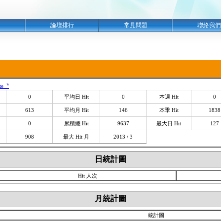
明
論壇排行
常見問題
聯絡我們
ute〝
0
平均日 Hit
0
本週 Hit
0
613
平均月 Hit
146
本季 Hit
1838
0
累積總 Hit
9637
最大日 Hit
127
908
最大 Hit 月
2013 / 3
日統計圖
Hit 人次
月統計圖
統計圖