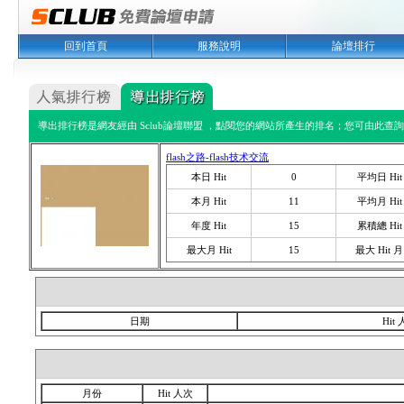
回到首頁
服務說明
論壇排行
導出排行榜是網友經由 Sclub論壇聯盟 ，點閱您的網站所產生的排名；您可由此查詢您
flash之路-flash技术交流
本日 Hit
0
平均日 Hit
本月 Hit
11
平均月 Hit
年度 Hit
15
累積總 Hit
最大月 Hit
15
最大 Hit 月
日期
Hit
月份
Hit 人次