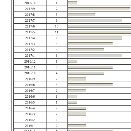
2017/10
1
2017/9
7
2017/8
3
2017/7
6
2017/6
10
2017/5
11
2017/4
6
2017/3
5
2017/2
4
2017/1
6
2016/12
1
2016/11
5
2016/10
4
2016/9
2
2016/8
5
2016/7
2
2016/6
1
2016/5
1
2016/4
2
2016/3
2
2016/2
0
2016/1
2