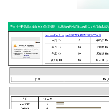
回到首頁
服務說明
論壇排行
導出排行榜是網友經由 Sclub論壇聯盟 ，點閱您的網站所產生的排名；您可由此查詢您
Peace—The Avengers非官方角色噗浪團官方論壇
本日 Hit
0
平均日 Hit
本月 Hit
13
平均月 Hit
年度 Hit
30
累積總 Hit
最大月 Hit
16
最大 Hit 月
日期
Hit
月份
Hit 人次
2019/10
1
2019/9
6