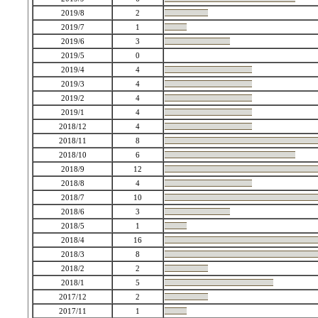
2019/8
2
2019/7
1
2019/6
3
2019/5
0
2019/4
4
2019/3
4
2019/2
4
2019/1
4
2018/12
4
2018/11
8
2018/10
6
2018/9
12
2018/8
4
2018/7
10
2018/6
3
2018/5
1
2018/4
16
2018/3
8
2018/2
2
2018/1
5
2017/12
2
2017/11
1