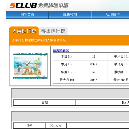
回到首頁
服務說明
論壇排行
人氣排行榜是以您網站的人氣值做排名。
期海療養院
本日 Hit
11
平均日 Hit
本月 Hit
8372
平均月 Hit
年度 Hit
148
累積總 Hit
最大月 Hit
5048
最大 Hit 月
日期
Hit
月份
Hit 人次