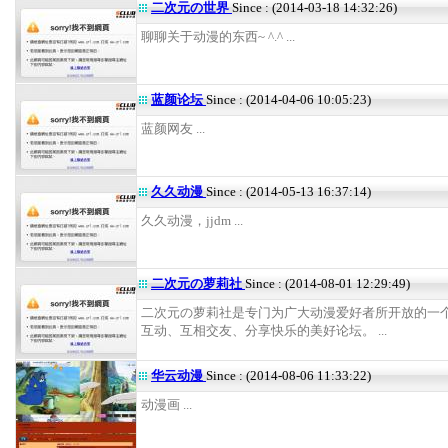
二次元の世界
Since : (2014-03-18 14:32:26)
聊聊关于动漫的东西~ ^.^ ...
蓝颜论坛
Since : (2014-04-06 10:05:23)
蓝颜网友 ...
久久动漫
Since : (2014-05-13 16:37:14)
久久动漫，jjdm ...
二次元の萝莉社
Since : (2014-08-01 12:29:49)
二次元の萝莉社是专门为广大动漫爱好者所开放的一
互动、互相交友、分享快乐的美好论坛。 ...
华云动漫
Since : (2014-08-06 11:33:22)
动漫画 ...