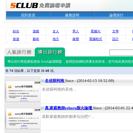
回到首頁
服務說明
論壇排行
綜合
遊戲
女人
男人
電腦3C
文學
旅遊
藝術
地方
媒體
電腦程式
設計
導出排行榜是網友經由 Sclub論壇聯盟 ，點閱您的網站所產生的排名；您可由此查詢您在 
有
74
項結果，以下是第
31-60
項。
名侦探柯南
Since : (2014-02-15 19:52:09)
名侦探柯南的圣地 ...
真.家庭教師reborn裂火論壇
Since : (2014-03-01 22:
喜歡家庭教師的都來玩玩吧!! ...